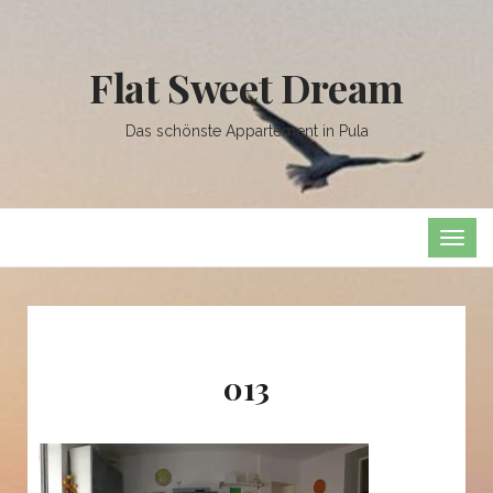
Flat Sweet Dream
Das schönste Appartement in Pula
TOG
NAVI
013