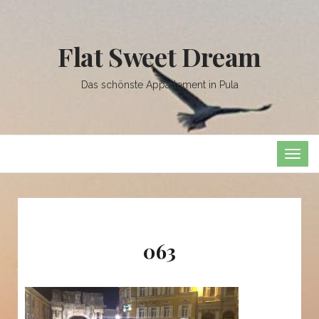
Flat Sweet Dream
Das schönste Appartement in Pula
TOG
NAVI
063