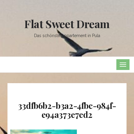
Flat Sweet Dream
Das schönste Appartement in Pula
TOG
NAVI
33dfb6b2-b3a2-4fbc-984f-
e94a373e7ed2