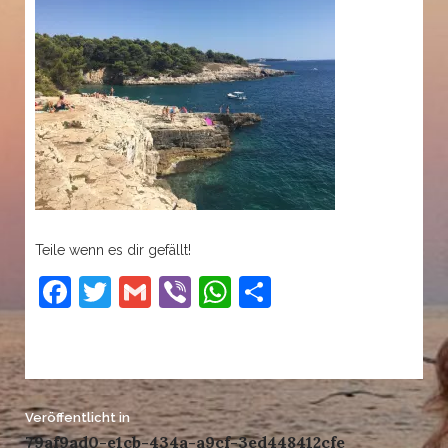
Teile wenn es dir gefällt!
Facebook
Twitter
Gmail
Viber
WhatsApp
Teilen
Beitrags-
Veröffentlicht in
79af9ad0-e1cb-434a-a9cf-3ed448412cfe