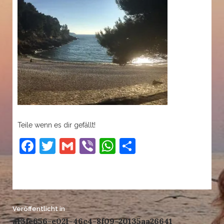
Teile wenn es dir gefällt!
Facebook
Twitter
Gmail
Viber
WhatsApp
Teilen
Beitrags-
Veröffentlicht in
a13fe656-e021-46c4-8f09-20135aa26641