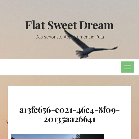
Flat Sweet Dream
Das schönste Appartement in Pula
TOG
NAVI
a13fe656-e021-46c4-8f09-
20135aa26641