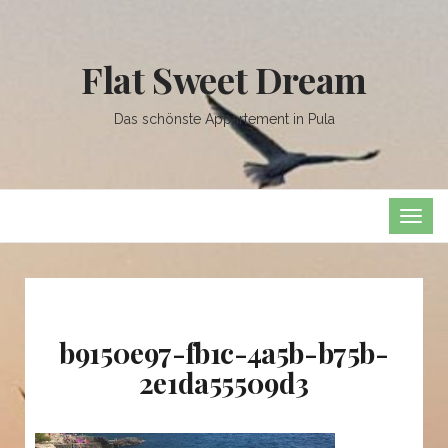
Flat Sweet Dream
Das schönste Appartement in Pula
TOG
NAVI
b9150e97-fb1c-4a5b-b75b-
2e1da55509d3