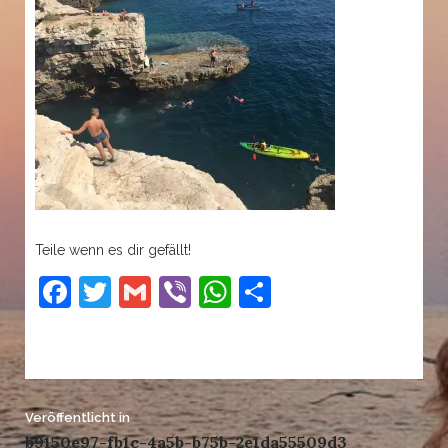
Teile wenn es dir gefällt!
Facebook
Twitter
Gmail
Viber
WhatsApp
Teilen
Beitrags-
Veröffentlicht in
b9150e97-fb1c-4a5b-b75b-2e1da55509d3