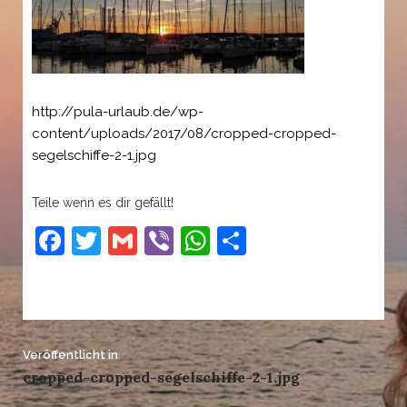
http://pula-urlaub.de/wp-
content/uploads/2017/08/cropped-cropped-
segelschiffe-2-1.jpg
Teile wenn es dir gefällt!
Facebook
Twitter
Gmail
Viber
WhatsApp
Teilen
Beitrags-
Veröffentlicht in
cropped-cropped-segelschiffe-2-1.jpg
Navigation