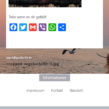
Teile wenn es dir gefällt!
Facebook
Twitter
Gmail
Viber
WhatsApp
Teilen
Beitrags-
Veröffentlicht in
cropped-segelschiffe-3.jpg
Navigation
Informationen
impressum
Kontakt
Standort