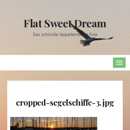
Flat Sweet Dream
Das schönste Appartement in Pula
TOG
NAVI
cropped-segelschiffe-3.jpg