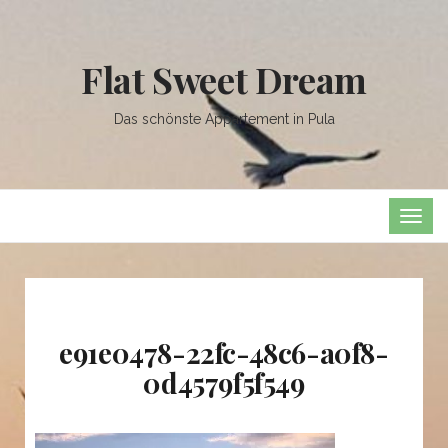
Flat Sweet Dream
Das schönste Appartement in Pula
TOG
NAVI
e91e0478-22fc-48c6-a0f8-
0d4579f5f549