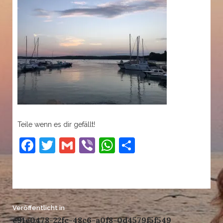
Teile wenn es dir gefällt!
Facebook
Twitter
Gmail
Viber
WhatsApp
Teilen
Beitrags-
Veröffentlicht in
e91e0478-22fc-48c6-a0f8-0d4579f5f549