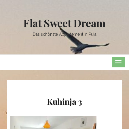
Flat Sweet Dream
Das schönste Appartement in Pula
TOG
NAVI
Kuhinja 3