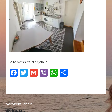
Teile wenn es dir gefällt!
Facebook
Twitter
Gmail
Viber
WhatsApp
Teilen
Beitrags-
Veröffentlicht in
Kuhinja 3