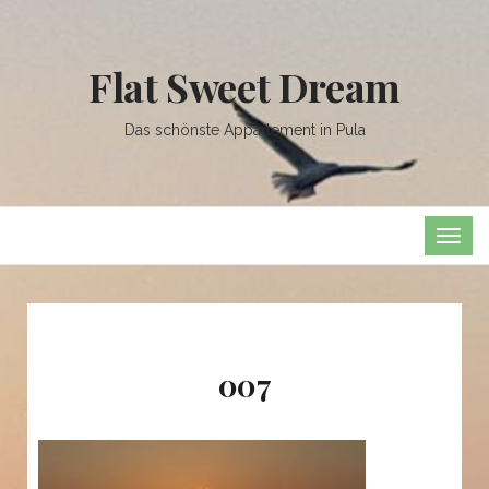
Flat Sweet Dream
Das schönste Appartement in Pula
TOG
NAVI
007